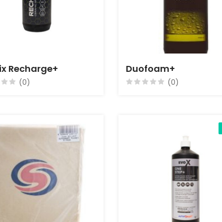
ix Recharge+
Duofoam+
(0)
(0)