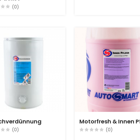
(0)
chverdünnung
Motorfresh & Innen P
(0)
(0)