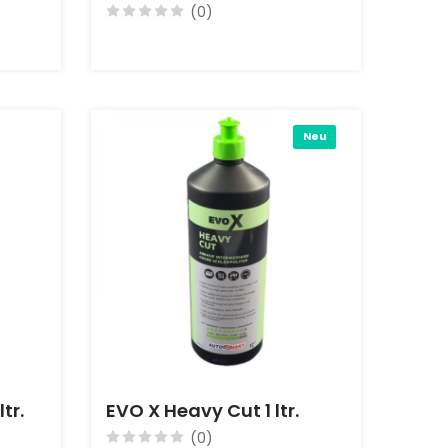
(0)
Neu
tr.
EVO X Heavy Cut 1 ltr.
(0)