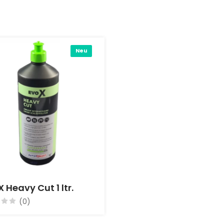
Neu
 Heavy Cut 1 ltr.
(0)