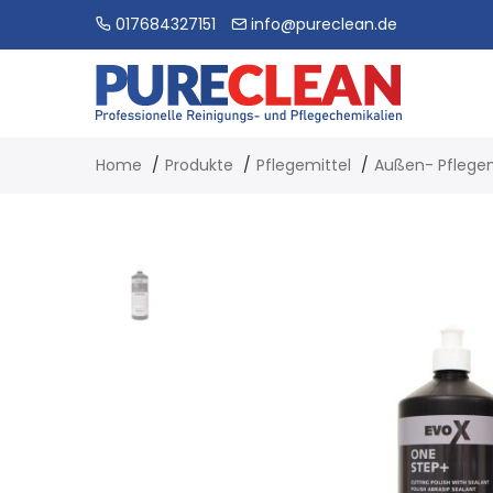
017684327151
info@pureclean.de
Home
Produkte
Pflegemittel
Außen- Pflegem