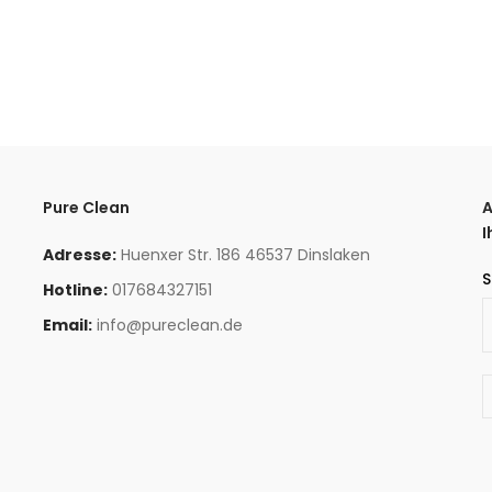
Pure Clean
A
I
Adresse:
Huenxer Str. 186 46537 Dinslaken
S
Hotline:
017684327151
Email:
info@pureclean.de