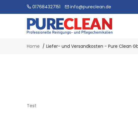
017684327151
info@pureclean.de
Home
Liefer- und Versandkosten - Pure Clean G
Test