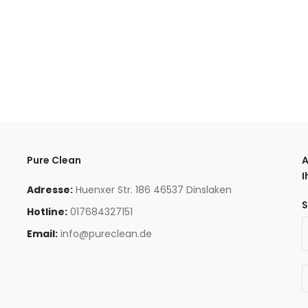
Pure Clean
A
I
Adresse:
Huenxer Str. 186 46537 Dinslaken
S
Hotline:
017684327151
Email:
info@pureclean.de