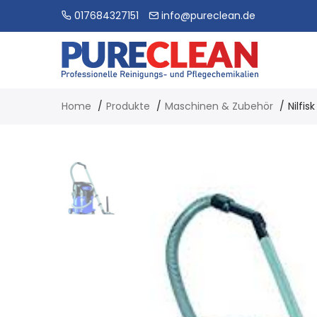
017684327151
info@pureclean.de
Home
Produkte
Maschinen & Zubehör
Nilfis