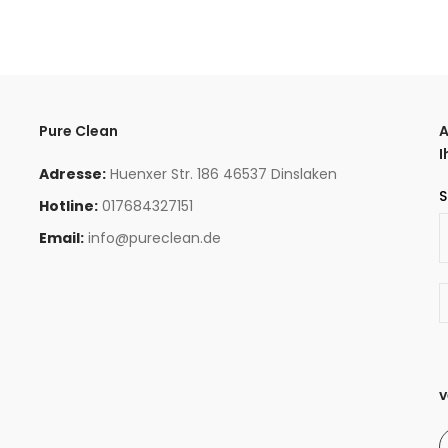
Pure Clean
A
I
Adresse:
Huenxer Str. 186 46537 Dinslaken
S
Hotline:
017684327151
Email:
info@pureclean.de
v